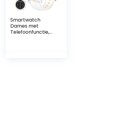
Smartwatch
Dames met
Telefoonfunctie,
1,32” Volledig
Touchscreen
Smartwatches
Dames met SpO2
Hartslagfrequentie
Slaapmonitor, IP67
Waterdicht
Stappenteller
Fitnesshorloge
voor Android iOS,
Goud/wit