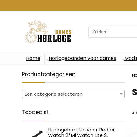
Search
for:
Home
Horlogebanden voor dames
Modi
Productcategorieën
H
Een categorie selecteren
Topdeals!!
En
Horlogebanden voor Redmi
Watch 2/Mi Watch Lite 2,