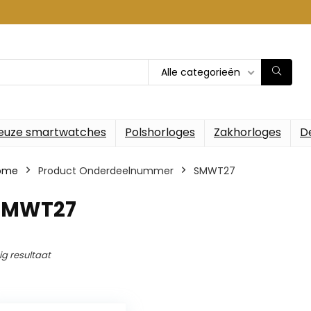
Alle categorieën
euze smartwatches
Polshorloges
Zakhorloges
D
ome
Product Onderdeelnummer
‎SMWT27
‎SMWT27
ig resultaat