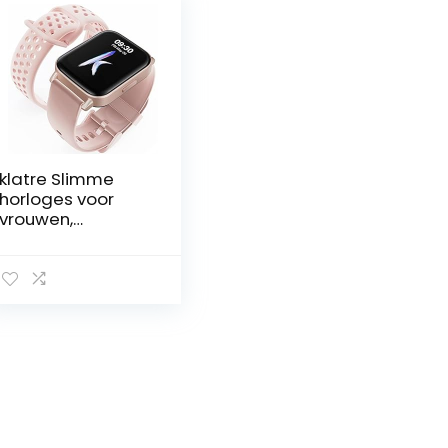
klatre Slimme
horloges voor
vrouwen,
smartwatch, 1,69
inch scherm,
ingebouwde
fitnesstracker
met hartslag en
bloedzuurstofmo
nitor, 5 ATM
waterdichte en
slaapmonitor,
voor Android iOS-
telefoons – roze