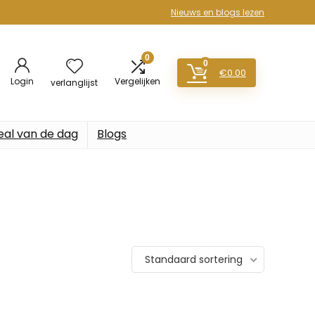
Nieuws en blogs lezen
0
0
€
0.00
Login
Vergelijken
verlanglijst
eal van de dag
Blogs
Standaard sortering