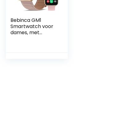
Bebinca GM1
Smartwatch voor
dames, met
telefoonfunctie,
luidspreker, 1,75
inch HD display, 128
MB MP3
geïntegreerd,
spraakassistent, 28
sportmodi,
infrarood SPO2,
hartslagtest, IP68
waterdicht (roze)