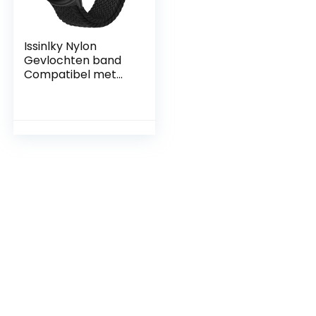
Issinlky Nylon
Gevlochten band
Compatibel met
Google pixel,
Elastische
Magnetische Gesp
horlogeband voor
Google Pixel
Watch/Google
Pixel Watch 2
Mannen Vrouwen