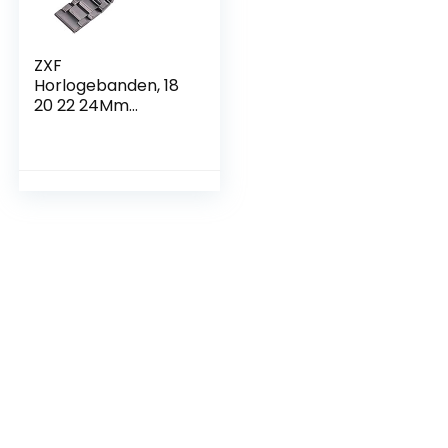
ZXF
Horlogebanden, 18
20 22 24Mm
Horlogebanden
Armband Vrouwen
Geborsteld Rvs
Polshorloge Strap
Band Dubbele Push
Deployment
Sluiting (Color :
Zwart, Size : 20mm)