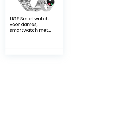
LIGE Smartwatch
voor dames,
smartwatch met
telefoonfunctie, 1,32
inch volledig
touchscreen,
fitnesshorloge voor
dames, met SpO2
hartslagfrequentie,
slaapmonitor, IP67
waterdicht,
stappenteller,
horloge voor
dames, voor
Android iOS, zilver