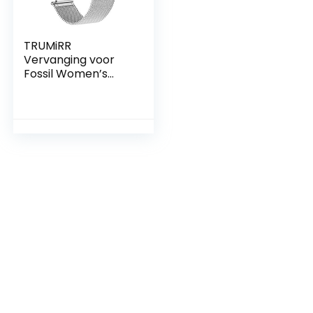
TRUMiRR
Vervanging voor
Fossil Women’s
Gen 4 Venture HR
horlogebandje, 18
mm, horlogeband
van roestvrij staal,
geweven,
snelontgrendelings
armband voor
Fossil Q Gen 3
Venture, DW 36
mm