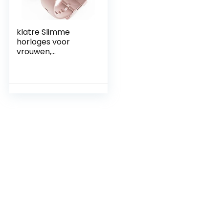
klatre Slimme
horloges voor
vrouwen,
smartwatch, 1,69
inch scherm,
ingebouwde
fitnesstracker met
hartslag en
bloedzuurstofmonit
or, 5 ATM
waterdichte en
slaapmonitor, voor
Android iOS-
telefoons – roze