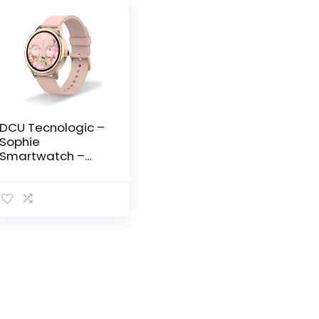
DCU Tecnologic –
Sophie
Smartwatch –
Smartwatch voor
dames roségoud
met roze siliconen
band – HD-
touchscreen 1,2
inch – IP67
waterdicht – 22
sportmodi – DCU
Smart App