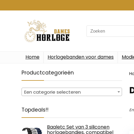
Search
for:
Home
Horlogebanden voor dames
Modi
Productcategorieën
H
‎
Een categorie selecteren
Topdeals!!
En
Baaletc Set van 3 siliconen
horlogebandjes, compatibel