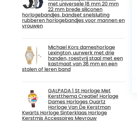
met universele 18 mm 20 mm
22 mm brede siliconen
horlogebandjes, bandset snelsluiting
rubberen horlogebandjes voor mannen en
vrouwen
Michael Kors dameshorloge
Lexington, uurwerk met drie
handen, roestvrij staal met een
kastmaat van 38 mm en een
stalen of leren band
GALPADA 1 St Horloge Met
Kerstthema Creatief Horloge
Dames Horloges Quartz
Horloge Van De Kerstman
Kwarts Horloge Sinterklaas Horloge
Kerstmis Accessoires Mevrouw