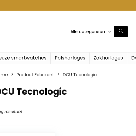
Alle categorieën
euze smartwatches
Polshorloges
Zakhorloges
D
ome
Product Fabrikant
‎DCU Tecnologic
DCU Tecnologic
ig resultaat