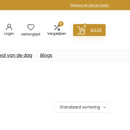
Nieuws en blogs lezen
0
0
€
0.00
Login
Vergelijken
verlanglijst
eal van de dag
Blogs
Standaard sortering