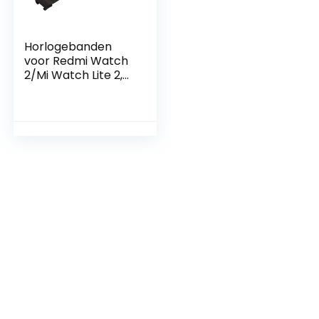
Horlogebanden
voor Redmi Watch
2/Mi Watch Lite 2,
Roestvrijstalen
Vervangende
Horlogebanden
Polsbandjes voor
Mannen en
Vrouwen voor
Redmi Watch 2/Mi
Watch Lite 2
Armband (Zwart)