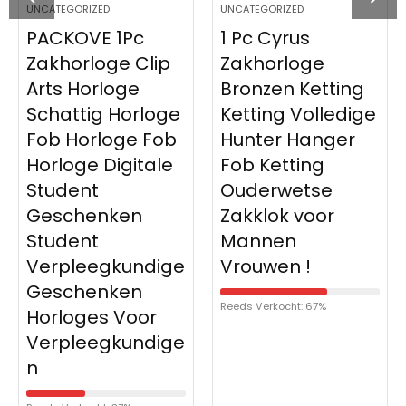
UNCATEGORIZED
UNCATEGORIZED
PACKOVE 1Pc
1 Pc Cyrus
Zakhorloge Clip
Zakhorloge
Arts Horloge
Bronzen Ketting
Schattig Horloge
Ketting Volledige
Fob Horloge Fob
Hunter Hanger
Horloge Digitale
Fob Ketting
Student
Ouderwetse
Geschenken
Zakklok voor
Student
Mannen
Verpleegkundige
Vrouwen !
Geschenken
Reeds Verkocht: 67%
Horloges Voor
Verpleegkundige
n