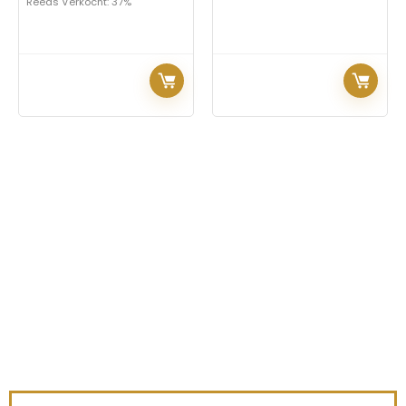
Reeds Verkocht: 37%
Iets interessants
gevonden ?