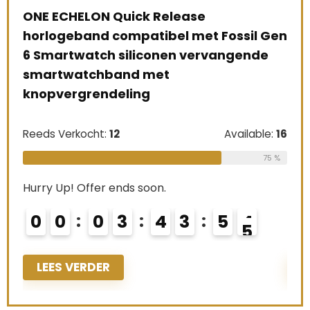
ONE ECHELON Quick Release
ONE
 Gen
horlogeband compatibel met Fossil Gen
hor
e
6 Smartwatch siliconen vervangende
6 S
smartwatchband met
sm
knopvergrendeling
kno
le:
16
Reeds Verkocht:
12
Available:
16
Ree
75 %
75 %
Hurry Up! Offer ends soon.
Hurr
0
0
0
3
4
3
5
4
0
LEES VERDER
L