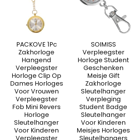
PACKOVE 1Pc
SOIMISS
Zakhorloge
Verpleegster
Hangend
Horloge Student
Verpleegster
Geschenken
Horloge Clip Op
Meisje Gift
Dames Horloges
Zakhorloge
Voor Vrouwen
Sleutelhanger
Verpleegster
Verpleging
Fob Mini Revers
Student Badge
Horloge
Sleutelhanger
Sleutelhanger
Voor Kinderen
Voor Kinderen
Meisjes Horloges
Verpleegster
Sleutelhangers