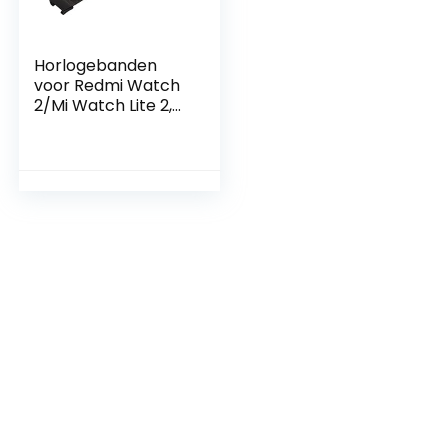
Horlogebanden
voor Redmi Watch
2/Mi Watch Lite 2,
Roestvrijstalen
Vervangende
Horlogebanden
Polsbandjes voor
Mannen en
Vrouwen voor
Redmi Watch 2/Mi
Watch Lite 2
Armband (Zwart)