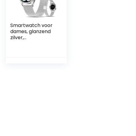
Smartwatch voor
dames, glanzend
zilver,
fitnesshorloge voor
dames voor
Android/iOS, 2022
volledig nieuwe HD
high-end elegant
IP68 waterdicht,
rond horloge met
hartslag,
slaapmonitor,
stappenteller,
cadeau voor
dames